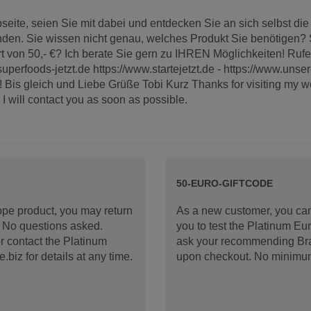
ite, seien Sie mit dabei und entdecken Sie an sich selbst die
den. Sie wissen nicht genau, welches Produkt Sie benötigen? S
von 50,- €? Ich berate Sie gern zu IHREN Möglichkeiten! Rufen
superfoods-jetzt.de https://www.startejetzt.de - https://www.uns
 Bis gleich und Liebe Grüße Tobi Kurz Thanks for visiting my we
 will contact you as soon as possible.
50-EURO-GIFTCODE
rope product, you may return
As a new customer, you can
d. No questions asked.
you to test the Platinum E
 contact the Platinum
ask your recommending Bran
iz for details at any time.
upon checkout. No minimu