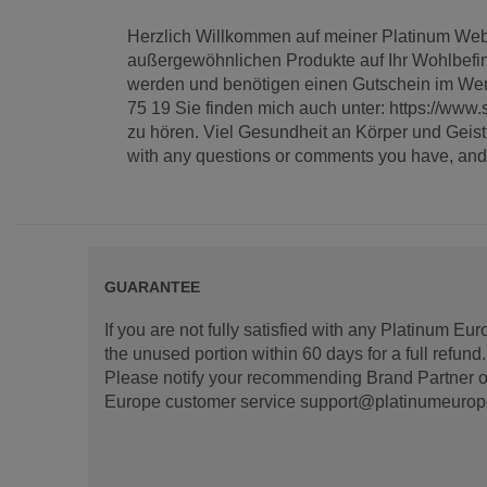
Herzlich Willkommen auf meiner Platinum Webse
außergewöhnlichen Produkte auf Ihr Wohlbefin
werden und benötigen einen Gutschein im Wert 
75 19 Sie finden mich auch unter: https://www.
zu hören. Viel Gesundheit an Körper und Geist!
with any questions or comments you have, and I
GUARANTEE
If you are not fully satisfied with any Platinum Eu
the unused portion within 60 days for a full refun
Please notify your recommending Brand Partner or
Europe customer service support@platinumeurope.b