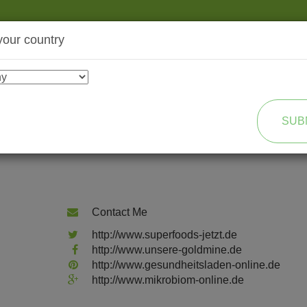
your country
SHOP
TRANSFORMATION
SUB
Contact Me
http://www.superfoods-jetzt.de
http://www.unsere-goldmine.de
http://www.gesundheitsladen-online.de
http://www.mikrobiom-online.de